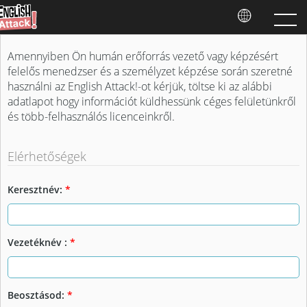
Amennyiben Ön humán erőforrás vezető vagy képzésért
felelős menedzser és a személyzet képzése során szeretné
használni az English Attack!-ot kérjük, töltse ki az alábbi
adatlapot hogy információt küldhessünk céges felületünkről
és több-felhasználós licenceinkről.
Elérhetőségek
Keresztnév:
*
Vezetéknév :
*
Beosztásod:
*