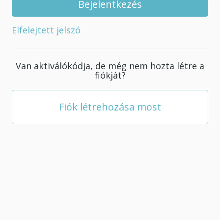
legalább
5
Elfelejtett jelszó
karakterből
kell
állnia.
Van aktiválókódja, de még nem hozta létre a
fiókját?
Fiók létrehozása most